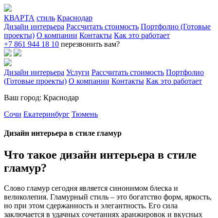
КВАРТА
стиль
Краснодар
Дизайн интерьера
Рассчитать стоимость
Портфолио (Готовые
проекты)
О компании
Контакты
Как это работает
+7 861 944 18 10
перезвонить вам?
Дизайн интерьера
Услуги
Рассчитать стоимость
Портфолио
(Готовые проекты)
О компании
Контакты
Как это работает
Ваш город: Краснодар
Сочи
Екатеринбург
Тюмень
Дизайн интерьера в стиле гламур
Что такое дизайн интерьера в стиле
гламур?
Слово гламур сегодня является синонимом блеска и
великолепия. Гламурный стиль – это богатство форм, яркость,
но при этом сдержанность и элегантность. Его сила
заключается в удачных сочетаниях аранжировок и вкусных