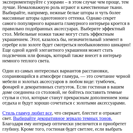
экспериментируйте с узорами – в этом случае чем проще, тем
лучше. Немаловажную роль играют и качественные ткани.
Выбирайте, например, нежные белые шторы и чуть более
массивные шторы однотонного оттенка. Однако секрет
самого популярного варианта гламурного интерьера кроется в
правильно подобранных аксессуарах. Выберите эффектный
стол. Мебельные ножки также могут стать эффектным
украшением. Этот, казалось бы, незначительный элемент в
серебре или золоте будет смотреться необыкновенно шикарно!
Еще одной идеей элегантного украшения может стать
подсвечник или фонарь, который также внесет в интерьер
немного теплого света.
Один из самых интересных вариантов расстановки,
сохраняющийся в атмосфере гламура, — это сочетание черной
мебели и золотых аксессуаров в любом виде: тумбочек,
фонарей и декоративных статуэток. Если гостиная в вашем
доме соединена со столовой, не бойтесь поставить темные
стулья и стол, которые станут прекрасным дополнением зоны
отдыха и будут хорошо сочетаться с золотыми аксессуарами.
Стиль гламур любит все
, что сверкает, блестит и отражает
свет.
Выбирайте декоративное зеркало темных тонов.
Благодаря ему интерьер оптически увеличится и приобретет
глубину. Кроме того, гостиная будет светлее, если выбрать