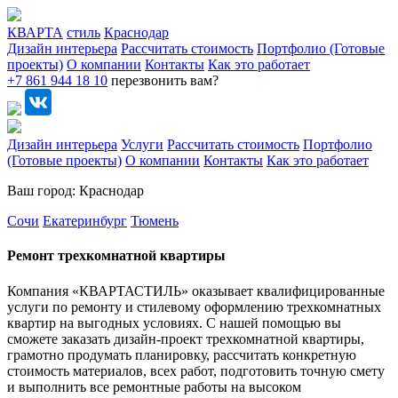
КВАРТА
стиль
Краснодар
Дизайн интерьера
Рассчитать стоимость
Портфолио (Готовые
проекты)
О компании
Контакты
Как это работает
+7 861 944 18 10
перезвонить вам?
Дизайн интерьера
Услуги
Рассчитать стоимость
Портфолио
(Готовые проекты)
О компании
Контакты
Как это работает
Ваш город: Краснодар
Сочи
Екатеринбург
Тюмень
Ремонт трехкомнатной квартиры
Компания «КВАРТАСТИЛЬ» оказывает квалифицированные
услуги по ремонту и стилевому оформлению трехкомнатных
квартир на выгодных условиях. С нашей помощью вы
сможете заказать дизайн-проект трехкомнатной квартиры,
грамотно продумать планировку, рассчитать конкретную
стоимость материалов, всех работ, подготовить точную смету
и выполнить все ремонтные работы на высоком