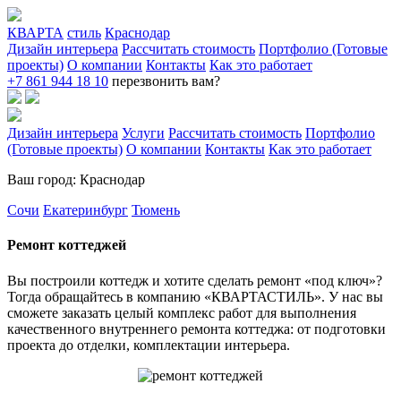
КВАРТА
стиль
Краснодар
Дизайн интерьера
Рассчитать стоимость
Портфолио (Готовые
проекты)
О компании
Контакты
Как это работает
+7 861 944 18 10
перезвонить вам?
Дизайн интерьера
Услуги
Рассчитать стоимость
Портфолио
(Готовые проекты)
О компании
Контакты
Как это работает
Ваш город: Краснодар
Сочи
Екатеринбург
Тюмень
Ремонт коттеджей
Вы построили коттедж и хотите сделать ремонт «под ключ»?
Тогда обращайтесь в компанию «КВАРТАСТИЛЬ». У нас вы
сможете заказать целый комплекс работ для выполнения
качественного внутреннего ремонта коттеджа: от подготовки
проекта до отделки, комплектации интерьера.