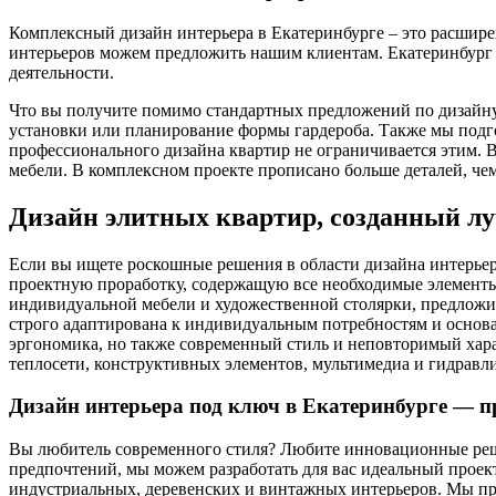
Комплексный дизайн интерьера в Екатеринбурге – это расшире
интерьеров можем предложить нашим клиентам. Екатеринбург –
деятельности.
Что вы получите помимо стандартных предложений по дизайну
установки или планирование формы гардероба. Также мы подг
профессионального дизайна квартир не ограничивается этим.
мебели. В комплексном проекте прописано больше деталей, чем
Дизайн элитных квартир, созданный л
Если вы ищете роскошные решения в области дизайна интерье
проектную проработку, содержащую все необходимые элементы 
индивидуальной мебели и художественной столярки, предложи
строго адаптирована к индивидуальным потребностям и основа
эргономика, но также современный стиль и неповторимый хар
теплосети, конструктивных элементов, мультимедиа и гидравл
Дизайн интерьера под ключ в Екатеринбурге — п
Вы любитель современного стиля? Любите инновационные реш
предпочтений, мы можем разработать для вас идеальный проект
индустриальных, деревенских и винтажных интерьеров. Мы пре