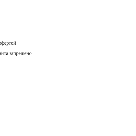
 офертой
айта запрещено