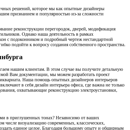
тичных решений, которое мы как опытные дизайнеры
льшим признанием и популярностью из-за сложности
вание реконструкции перегородок, дверей, модификация
ильников. Однако наша деятельность в рамках
окон с подоконником и подробный чертеж нестандартной
гибко подойти к вопросу создания собственного пространства.
инбурга
гаем нашим клиентам. В этом случае вы получите детальную
имой Вам документации, мы можем разработать проект
нтиквариата. Наша помощь опытных дизайнеров интерьеров
ключают в себя дизайн интерьера офиса, где важна не только
едования, охватывающие реконструкцию электроустановки,
ми в приглушенных тонах? Независимо от ваших
том числе визуализацию современных, классических,
создать единое целое. Благодаря большому опыту и обширным