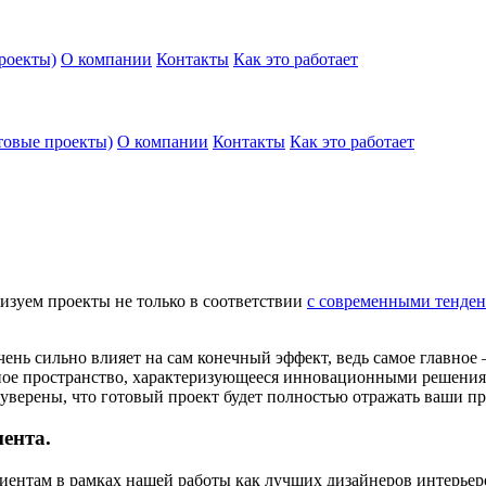
роекты)
О компании
Контакты
Как это работает
товые проекты)
О компании
Контакты
Как это работает
изуем проекты не только в соответствии
с современными тенде
ень сильно влияет на сам конечный эффект, ведь самое главное
ичное пространство, характеризующееся инновационными решен
 уверены, что готовый проект будет полностью отражать ваши п
иента.
ентам в рамках нашей работы как лучших дизайнеров интерьеро