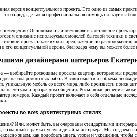
нная версия концептуального проекта. Это одно из самых прак
 это город, где такая профессиональная помощь пользуется бо
 помещения? Основным отличием является детальное проектиро
отовим описание используемых моделей бытовой техники и свет
 В типовой проект также входит предложение по расположению 
 в его концептуальной версии, благодаря чему вы можете более 
учшими дизайнерами интерьеров Екатер
ра — выбирайте роскошные проекты квартир, которые мы предла
для начала ремонтных работ. В зависимости от объема необход
ть уникальную мебель со всего мира, либо произвести поиск а
на на четком и прозрачном общении. Роскошные решения также в
актер номеров. Каждый проект включает в себя отдельные иссл
ики.
роекты во всех архитектурных стилях
ения? Или, может быть, вы очарованы стандартными интерьера
, созданный в рамках услуги дизайна интерьера. Мы создаем в 
красно знаем, как подобрать цвета, узоры и украшения, чтобы 