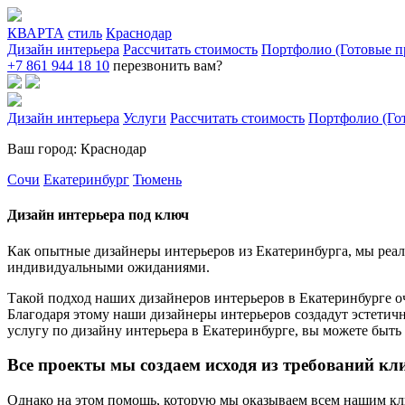
КВАРТА
стиль
Краснодар
Дизайн интерьера
Рассчитать стоимость
Портфолио (Готовые п
+7 861 944 18 10
перезвонить вам?
Дизайн интерьера
Услуги
Рассчитать стоимость
Портфолио (Го
Ваш город: Краснодар
Сочи
Екатеринбург
Тюмень
Дизайн интерьера под ключ
Как опытные дизайнеры интерьеров из Екатеринбурга, мы реал
индивидуальными ожиданиями.
Такой подход наших дизайнеров интерьеров в Екатеринбурге оч
Благодаря этому наши дизайнеры интерьеров создадут эстет
услугу по дизайну интерьера в Екатеринбурге, вы можете быть
Все проекты мы создаем исходя из требований кл
Однако на этом помощь, которую мы оказываем всем нашим кли