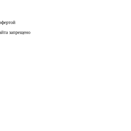
 офертой
айта запрещено