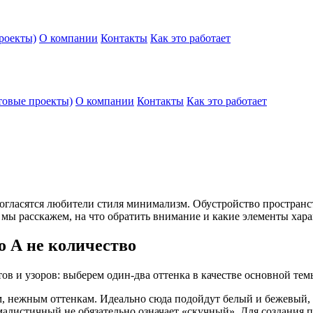
роекты)
О компании
Контакты
Как это работает
товые проекты)
О компании
Контакты
Как это работает
 согласятся любители стиля минимализм. Обустройство пространс
мы расскажем, на что обратить внимание и какие элементы хар
 А не количество
 и узоров: выберем один-два оттенка в качестве основной темы
 нежным оттенкам. Идеально сюда подойдут белый и бежевый, с
алистичный не обязательно означает «скучный». Для создания