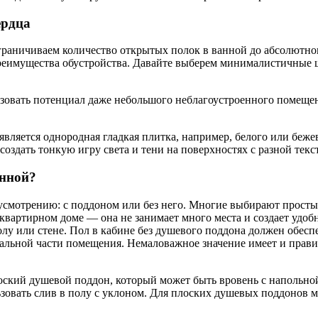
ердца
ограничиваем количество открытых полок в ванной до абсолютн
преимущества обустройства. Давайте выберем минималистичные
льзовать потенциал даже небольшого неблагоустроенного помеще
ляется однородная гладкая плитка, например, белого или бежев
оздать тонкую игру света и тени на поверхностях с разной текс
анной?
усмотрению: с поддоном или без него. Многие выбирают просты
вартирном доме — она не занимает много места и создает удобн
олу или стене. Пол в кабине без душевого поддона должен обес
тальной части помещения. Немаловажное значение имеет и прав
оский душевой поддон, который может быть вровень с напольно
льзовать слив в полу с уклоном. Для плоских душевых поддоно