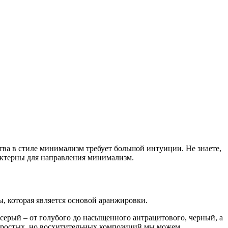
тва в стиле минимализм требует большой интуиции. Не знаете,
актерны для направления минимализм.
, которая является основой аранжировки.
ерый – от голубого до насыщенного антрацитового, черный, а
 простых, но восхитительных композиций мы можем