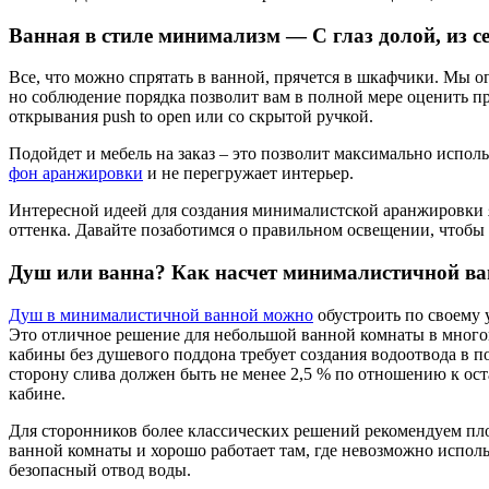
Ванная в стиле минимализм — С глаз долой, из с
Все, что можно спрятать в ванной, прячется в шкафчики. Мы 
но соблюдение порядка позволит вам в полной мере оценить 
открывания push to open или со скрытой ручкой.
Подойдет и мебель на заказ – это позволит максимально испо
фон аранжировки
и не перегружает интерьер.
Интересной идеей для создания минималистской аранжировки яв
оттенка. Давайте позаботимся о правильном освещении, чтобы с
Душ или ванна? Как насчет минималистичной в
Душ в минималистичной ванной можно
обустроить по своему 
Это отличное решение для небольшой ванной комнаты в многок
кабины без душевого поддона требует создания водоотвода в п
сторону слива должен быть не менее 2,5 % по отношению к ос
кабине.
Для сторонников более классических решений рекомендуем пл
ванной комнаты и хорошо работает там, где невозможно испо
безопасный отвод воды.