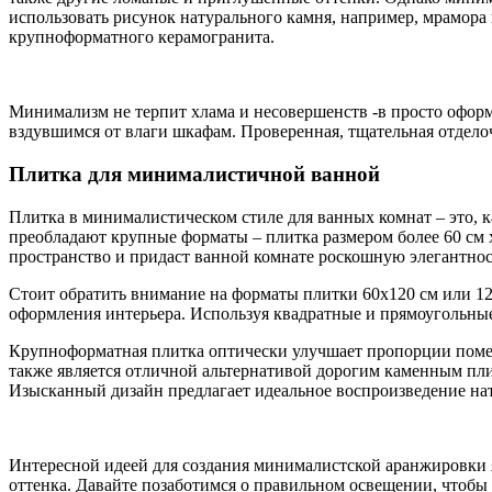
использовать рисунок натурального камня, например, мрамора 
крупноформатного керамогранита.
Минимализм не терпит хлама и несовершенств -в просто оформ
вздувшимся от влаги шкафам. Проверенная, тщательная отдел
Плитка для минималистичной ванной
Плитка в минималистическом стиле для ванных комнат – это, 
преобладают крупные форматы – плитка размером более 60 см 
пространство и придаст ванной комнате роскошную элегантнос
Стоит обратить внимание на форматы плитки 60х120 см или 1
оформления интерьера. Используя квадратные и прямоугольные
Крупноформатная плитка оптически улучшает пропорции помещ
также является отличной альтернативой дорогим каменным пли
Изысканный дизайн предлагает идеальное воспроизведение нат
Интересной идеей для создания минималистской аранжировки яв
оттенка. Давайте позаботимся о правильном освещении, чтобы с