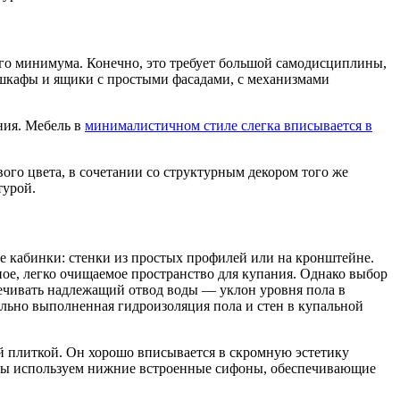
ого минимума. Конечно, это требует большой самодисциплины,
 шкафы и ящики с простыми фасадами, с механизмами
ния. Мебель в
минималистичном стиле слегка вписывается в
ого цвета, в сочетании со структурным декором того же
турой.
е кабинки: стенки из простых профилей или на кронштейне.
ое, легко очищаемое пространство для купания. Однако выбор
печивать надлежащий отвод воды — уклон уровня пола в
ильно выполненная гидроизоляция пола и стен в купальной
й плиткой. Он хорошо вписывается в скромную эстетику
в мы используем нижние встроенные сифоны, обеспечивающие