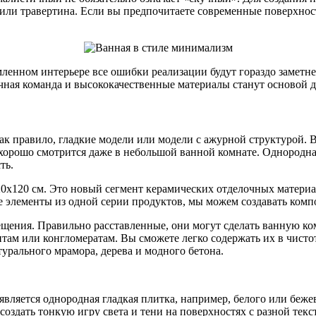
или травертина. Если вы предпочитаете современные поверхност
ленном интерьере все ошибки реализации будут гораздо заметне
очная команда и высококачественные материалы станут основой
как правило, гладкие модели или модели с ажурной структурой.
хорошо смотрится даже в небольшой ванной комнате. Однородна
ть.
20х120 см. Это новый сегмент керамических отделочных матер
 элементы из одной серии продуктов, мы можем создавать комп
ения. Правильно расставленные, они могут сделать ванную ко
там или конгломератам. Вы сможете легко содержать их в чисто
урального мрамора, дерева и модного бетона.
ляется однородная гладкая плитка, например, белого или бежев
оздать тонкую игру света и тени на поверхностях с разной текс