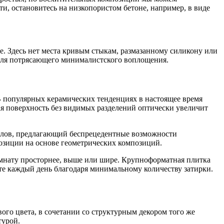
и, остановитесь на низкопористом бетоне, например, в виде
е. Здесь нет места кривым стыкам, размазанному силикону или
 для потрясающего минималистского воплощения.
 В популярных керамических тенденциях в настоящее время
я поверхность без видимых разделений оптически увеличит
иалов, предлагающий беспрецедентные возможности
озиции на основе геометрических композиций.
мнату просторнее, выше или шире. Крупноформатная плитка
те каждый день благодаря минимальному количеству затирки.
ого цвета, в сочетании со структурным декором того же
турой.