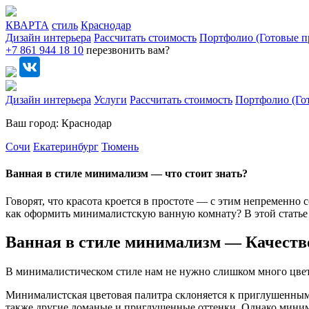
КВАРТА
стиль
Краснодар
Дизайн интерьера
Рассчитать стоимость
Портфолио (Готовые п
+7 861 944 18 10
перезвонить вам?
Дизайн интерьера
Услуги
Рассчитать стоимость
Портфолио (Го
Ваш город: Краснодар
Сочи
Екатеринбург
Тюмень
Ванная в стиле минимализм — что стоит знать?
Говорят, что красота кроется в простоте — с этим непременно
как оформить минималистскую ванную комнату? В этой статье 
Ванная в стиле минимализм — Качество
В минималистическом стиле нам не нужно слишком много цветов
Минималистская цветовая палитра склоняется к приглушенным,
также другие ломаные и приглушенные оттенки. Однако миним