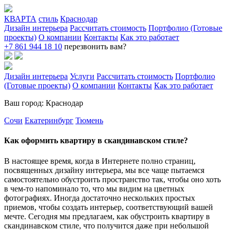
КВАРТА
стиль
Краснодар
Дизайн интерьера
Рассчитать стоимость
Портфолио (Готовые
проекты)
О компании
Контакты
Как это работает
+7 861 944 18 10
перезвонить вам?
Дизайн интерьера
Услуги
Рассчитать стоимость
Портфолио
(Готовые проекты)
О компании
Контакты
Как это работает
Ваш город: Краснодар
Сочи
Екатеринбург
Тюмень
Как оформить квартиру в скандинавском стиле?
В настоящее время, когда в Интернете полно страниц,
посвященных дизайну интерьера, мы все чаще пытаемся
самостоятельно обустроить пространство так, чтобы оно хоть
в чем-то напоминало то, что мы видим на цветных
фотографиях. Иногда достаточно нескольких простых
приемов, чтобы создать интерьер, соответствующий вашей
мечте. Сегодня мы предлагаем, как обустроить квартиру в
скандинавском стиле, что получится даже при небольшой