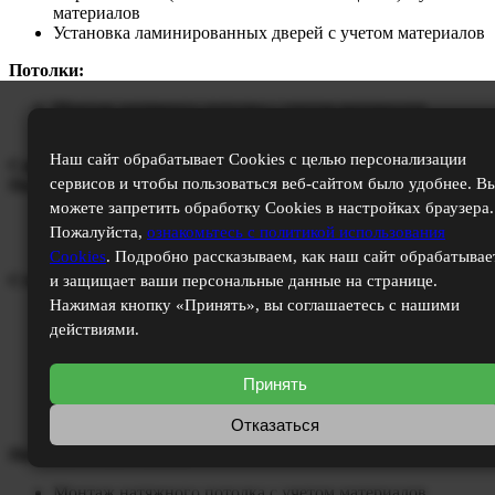
материалов
Установка ламинированных дверей с учетом материалов
Потолки:
Монтаж натяжного потолка с учетом материалов
Устройство отверстий под люстру с учетом материалов
Наш сайт обрабатывает Cookies с целью персонализации
Санузел
сервисов и чтобы пользоваться веб-сайтом было удобнее. В
Полы:
можете запретить обработку Cookies в настройках браузера.
Укладка керамической плитки Cersanit или Keramin
Пожалуйста,
ознакомьтесь с политикой использования
Затирка швов с учетом материалов
Cookies
. Подробно рассказываем, как наш сайт обрабатывае
Стены:
и защищает ваши персональные данные на странице.
Нажимая кнопку «Принять», вы соглашаетесь с нашими
Облицовка керамической плиткой Cersanit или Keramin
действиями.
от пола до потолка
Затирка швов с учетом материалов
Установка ламинированных дверей с учетом материалов
Принять
Изготовление коробов из гипсокартона с учетом
материалов
Отказаться
Потолки и сантехника:
Монтаж натяжного потолка с учетом материалов