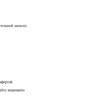
ительной записи)
 офертой
айта запрещено