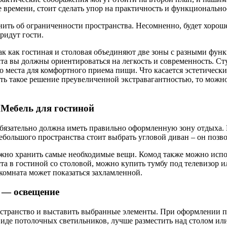
 времени, стоит сделать упор на практичность и функционально
ить об ограниченности пространства. Несомненно, будет хороше
ридут гости.
к как гостиная и столовая объединяют две зоны с разными функ
та вы должны ориентироваться на легкость и современность. Ст
о места для комфортного приема пищи. Что касается эстетическ
ать такое решение преувеличенной экстравагантностью, то можно
 Мебель для гостиной
обязательно должна иметь правильно оформленную зону отдыха. 
небольшого пространства стоит выбрать угловой диван – он позв
ожно хранить самые необходимые вещи. Комод также можно испо
та в гостиной со столовой, можно купить тумбу под телевизор и
комната может показаться захламленной.
е — освещение
остранство и выставить выбранные элементы. При оформлении п
иде потолочных светильников, лучше разместить над столом или