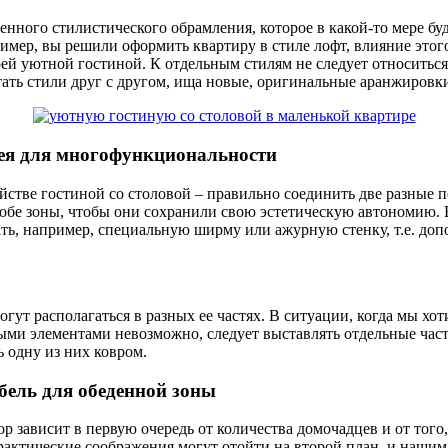
нного стилистического обрамления, которое в какой-то мере бу
ример, вы решили оформить квартиру в стиле лофт, влияние этог
ей уютной гостиной. К отдельным стилям не следует относиться
тать стили друг с другом, ища новые, оригинальные аранжировк
дея для многофункциональности
ойстве гостиной со столовой – правильно соединить две разные 
 обе зоны, чтобы они сохранили свою эстетическую автономию.
ть, например, специальную ширму или ажурную стенку, т.е. доп
огут располагаться в разных ее частях. В ситуации, когда мы х
ыми элементами невозможно, следует выставлять отдельные част
ь одну из них ковром.
бель для обеденной зоны
 зависит в первую очередь от количества домочадцев и от того,
рактические соображения могут отойти на второй план, и нашим