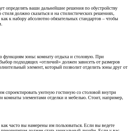
дет определять ваши дальнейшие решения по обустройству
о стиля должно сказаться и на стилистических решениях,
 как к набору абсолютно обязательных стандартов – чтобы
и.
по функциям зоны: комнату отдыха и столовую. При
 Выбор подходящих «отличий» должен зависеть от размеров
олнительный элемент, который позволит отделить зоны друг от
отим спроектировать уютную гостиную со столовой внутри
и комнаты элементами отделки и мебелью. Стоит, например,
 как часто вы намерены им пользоваться. Если вы ведете
 приоритетом должен стать уникальный дизайн. Если у вас