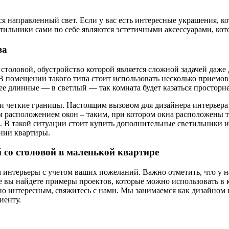
я направленный свет. Если у вас есть интересные украшения, ко
тильники сами по себе являются эстетичными аксессуарами, кот
ва
столовой, обустройство которой является сложной задачей даже 
 В помещении такого типа стоит использовать несколько приемов
ее длинные — в светлый — так комната будет казаться просторне
 четкие границы. Настоящим вызовом для дизайнера интерьера 
м расположением окон – таким, при котором окна расположены т
. В такой ситуации стоит купить дополнительные светильники и
нии квартиры.
 со столовой в маленькой квартире
интерьеры с учетом ваших пожеланий. Важно отметить, что у на
е вы найдете примеры проектов, которые можно использовать в 
о интересным, свяжитесь с нами. Мы занимаемся как дизайном и
иенту.