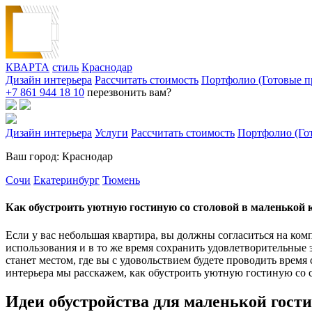
КВАРТА
стиль
Краснодар
Дизайн интерьера
Рассчитать стоимость
Портфолио (Готовые п
+7 861 944 18 10
перезвонить вам?
Дизайн интерьера
Услуги
Рассчитать стоимость
Портфолио (Го
Ваш город: Краснодар
Сочи
Екатеринбург
Тюмень
Как обустроить уютную гостиную со столовой в маленькой 
Если у вас небольшая квартира, вы должны согласиться на ком
использования и в то же время сохранить удовлетворительные
станет местом, где вы с удовольствием будете проводить время
интерьера мы расскажем, как обустроить уютную гостиную со с
Идеи обустройства для маленькой гост