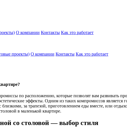
роекты)
О компании
Контакты
Как это работает
товые проекты)
О компании
Контакты
Как это работает
квартире?
промиссы по расположению, которые позволят вам развивать про
 эстетические эффекты. Одним из таких компромиссов является 
 с близкими, за трапезой, приготовлением еды вместе, или отдых
толовой в маленькой квартире.
иной со столовой — выбор стиля