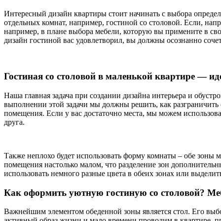
Интересный дизайн квартиры стоит начинать с выбора определе
отдельных комнат, например, гостиной со столовой. Если, нап
например, в плане выбора мебели, которую вы примените в сво
дизайн гостиной вас удовлетворил, вы должны осознанно соче
Гостиная со столовой в маленькой квартире — и
Наша главная задача при создании дизайна интерьера и обустр
выполнении этой задачи мы должны решить, как разграничить
помещения. Если у вас достаточно места, мы можем использова
друга.
Также неплохо будет использовать форму комнаты – обе зоны м
помещения настолько малом, что разделение зон дополнительн
использовать немного разные цвета в обеих зонах или выделит
Как оформить уютную гостиную со столовой? Ме
Важнейшим элементом обеденной зоны является стол. Его выбор
активный образ жизни и мало времени проводим в квартире, п