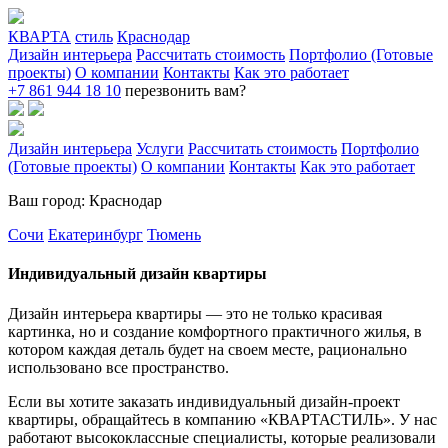
КВАРТА
стиль
Краснодар
Дизайн интерьера
Рассчитать стоимость
Портфолио (Готовые
проекты)
О компании
Контакты
Как это работает
+7 861 944 18 10
перезвонить вам?
Дизайн интерьера
Услуги
Рассчитать стоимость
Портфолио
(Готовые проекты)
О компании
Контакты
Как это работает
Ваш город: Краснодар
Сочи
Екатеринбург
Тюмень
Индивидуальный дизайн квартиры
Дизайн интерьера квартиры — это не только красивая
картинка, но и создание комфортного практичного жилья, в
котором каждая деталь будет на своем месте, рационально
использовано все пространство.
Если вы хотите заказать индивидуальный дизайн-проект
квартиры, обращайтесь в компанию «КВАРТАСТИЛЬ». У нас
работают высококлассные специалисты, которые реализовали