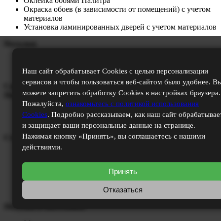
Оклейка обоями Палитра
Окраска обоев (в зависимости от помещений) с учетом
материалов
Установка ламинированных дверей с учетом материалов
Потолки:
Монтаж натяжного потолка с учетом материалов
Устройство отверстий под люстру
Наш сайт обрабатывает Cookies с целью персонализации
сервисов и чтобы пользоваться веб-сайтом было удобнее. В
Санузел
можете запретить обработку Cookies в настройках браузера.
Полы:
Пожалуйста,
ознакомьтесь с политикой использования
Укладка керамической плитки Belani
Cookies
. Подробно рассказываем, как наш сайт обрабатывае
Затирка швов с учетом материалов
и защищает ваши персональные данные на странице.
Нажимая кнопку «Принять», вы соглашаетесь с нашими
Стены:
действиями.
Облицовка керамической плиткой Cersanit или La Favola
от пола до потолка полностью с учетом материалов
Принять
Затирка швов с учетом материалов
Изготовление коробов из гипсокартона
Отказаться
Установка ламинированных дверей с учетом материалов
Потолки и сантехника: