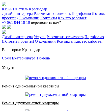
КВАРТА
стиль
Краснодар
Дизайн интерьера
Рассчитать стоимость
Портфолио (Готовые
проекты)
О компании
Контакты
Как это работает
+7 861 944 18 10
перезвонить вам?
Дизайн интерьера
Услуги
Рассчитать стоимость
Портфолио
(Готовые проекты)
О компании
Контакты
Как это работает
Ваш город: Краснодар
Сочи
Екатеринбург
Тюмень
Услуги
Ремонт однокомнатной квартиры
Ремонт двухкомнатной квартиры