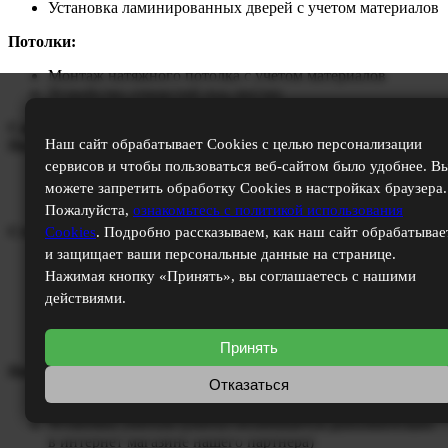
Установка ламинированных дверей с учетом материалов
Потолки:
Монтаж натяжного потолка с учетом материалов
Устройство отверстий под люстру
Санузел
Наш сайт обрабатывает Cookies с целью персонализации
Полы:
сервисов и чтобы пользоваться веб-сайтом было удобнее. В
Укладка керамической плитки Axima
можете запретить обработку Cookies в настройках браузера.
Затирка швов с учетом материалов
Пожалуйста,
ознакомьтесь с политикой использования
Стены:
Cookies
. Подробно рассказываем, как наш сайт обрабатывае
и защищает ваши персональные данные на странице.
Устройство коробов из ГКЛ с учетом материалов
Нажимая кнопку «Принять», вы соглашаетесь с нашими
Облицовка керамической плиткой La Favola от пола до
действиями.
потолка полностью
Затирка швов с учетом материалов
Установка ламинированных дверей с учетом материалов
Принять
Потолки и сантехника:
Отказаться
Монтаж натяжного потолка с учетом материалов
Установка унитаза (унитаз оплачивается дополнительно
в интернет магазине нашего партнера)