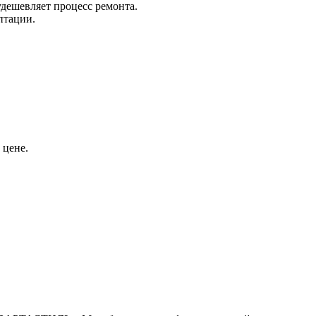
удешевляет процесс ремонта.
птации.
 цене.