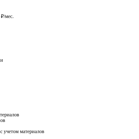
:
₽/мес.
ки
атериалов
лов
 с учетом материалов