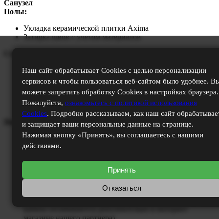
Санузел
Полы:
Укладка керамической плитки Axima
Затирка швов с учетом материалов
Стены:
Устройство коробов из ГКЛ с учетом материалов
Наш сайт обрабатывает Cookies с целью персонализации
Облицовка керамической плиткой La Favola от пола до
сервисов и чтобы пользоваться веб-сайтом было удобнее. В
потолка полностью
можете запретить обработку Cookies в настройках браузера.
Затирка швов с учетом материалов
Пожалуйста,
ознакомьтесь с политикой использования
Установка ламинированных дверей с учетом материалов
Cookies
. Подробно рассказываем, как наш сайт обрабатывае
Потолки и сантехника:
и защищает ваши персональные данные на странице.
Нажимая кнопку «Принять», вы соглашаетесь с нашими
Монтаж натяжного потолка с учетом материалов
действиями.
Установка унитаза (унитаз оплачивается дополнительно
в интернет магазине нашего партнера)
Установка раковины (раковина оплачивается
Принять
дополнительно в интернет магазине нашего партнера)
Установка смесителей (смесители оплачиваются
Отказаться
дополнительно в интернет магазине нашего партнера)
Установка ванны или душевой кабины (ванна или душ
кабина оплачиваются дополнительно в интернет
магазине нашего партнера)