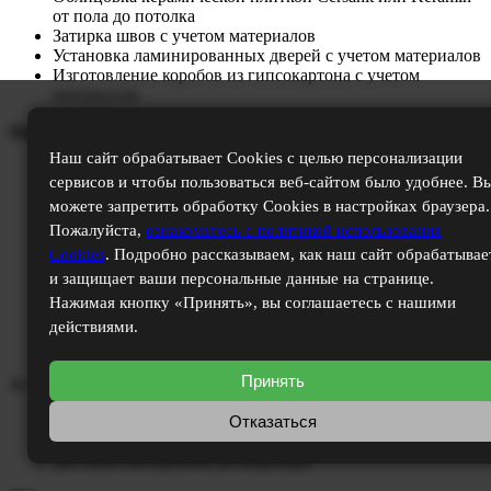
от пола до потолка
Затирка швов с учетом материалов
Установка ламинированных дверей с учетом материалов
Изготовление коробов из гипсокартона с учетом
материалов
Потолки и сантехника:
Наш сайт обрабатывает Cookies с целью персонализации
Монтаж натяжного потолка с учетом материалов
сервисов и чтобы пользоваться веб-сайтом было удобнее. В
Установка унитаза (унитаз оплачивается дополнительно
можете запретить обработку Cookies в настройках браузера.
в интернет магазине нашего партнера)
Установка раковины (раковина оплачивается
Пожалуйста,
ознакомьтесь с политикой использования
дополнительно в интернет магазине нашего партнера)
Cookies
. Подробно рассказываем, как наш сайт обрабатывае
Установка смесителей (смесители оплачиваются
и защищает ваши персональные данные на странице.
дополнительно в интернет магазине нашего партнера)
Нажимая кнопку «Принять», вы соглашаетесь с нашими
Установка ванны или душевой кабины (ванна или душ
действиями.
кабина оплачиваются дополнительно в интернет
магазине нашего партнера)
Принять
А так же:
Отказаться
Вывоз мусора
Уборка помещений
Доставка материалов до квартиры