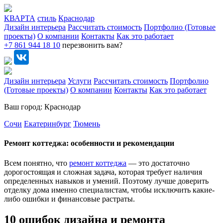
КВАРТА
стиль
Краснодар
Дизайн интерьера
Рассчитать стоимость
Портфолио (Готовые
проекты)
О компании
Контакты
Как это работает
+7 861 944 18 10
перезвонить вам?
Дизайн интерьера
Услуги
Рассчитать стоимость
Портфолио
(Готовые проекты)
О компании
Контакты
Как это работает
Ваш город: Краснодар
Сочи
Екатеринбург
Тюмень
Ремонт коттеджа: особенности и рекомендации
Всем понятно, что
ремонт коттеджа
— это достаточно
дорогостоящая и сложная задача, которая требует наличия
определенных навыков и умений. Поэтому лучше доверить
отделку дома именно специалистам, чтобы исключить какие-
либо ошибки и финансовые растраты.
10 ошибок дизайна и ремонта