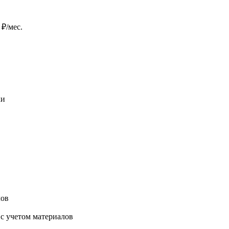
:
₽/мес.
ки
лов
 с учетом материалов