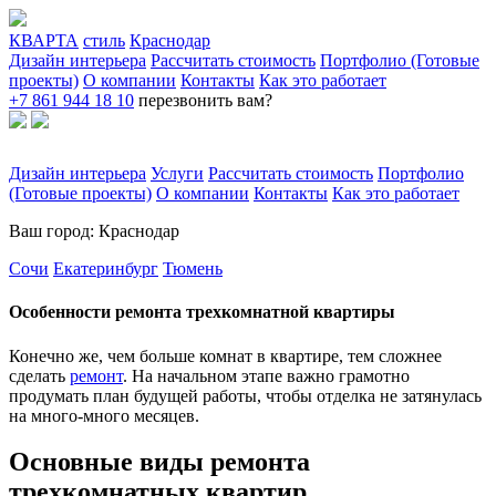
КВАРТА
стиль
Краснодар
Дизайн интерьера
Рассчитать стоимость
Портфолио (Готовые
проекты)
О компании
Контакты
Как это работает
+7 861 944 18 10
перезвонить вам?
Дизайн интерьера
Услуги
Рассчитать стоимость
Портфолио
(Готовые проекты)
О компании
Контакты
Как это работает
Ваш город: Краснодар
Сочи
Екатеринбург
Тюмень
Особенности ремонта трехкомнатной квартиры
Конечно же, чем больше комнат в квартире, тем сложнее
сделать
ремонт
. На начальном этапе важно грамотно
продумать план будущей работы, чтобы отделка не затянулась
на много-много месяцев.
Основные виды ремонта
трехкомнатных квартир