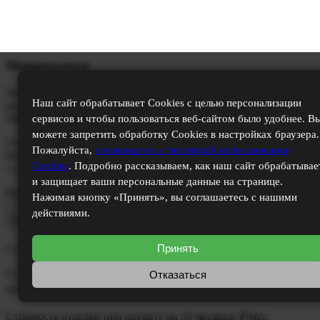
Минимализм
Просторные помещения, свободные от лишних деталей и
Наш сайт обрабатывает Cookies с целью персонализации
вещей. Наименьшее сочетание фактур, форм и предметов.
Прямые линии, контрастные цвета.
сервисов и чтобы пользоваться веб-сайтом было удобнее. В
можете запретить обработку Cookies в настройках браузера.
Узнайте стоимость ремонта
Пожалуйста,
ознакомьтесь с политикой использования
Вашей квартиры
Cookies
. Подробно рассказываем, как наш сайт обрабатывае
с учетом работ и всех материалов
и защищает ваши персональные данные на странице.
Введите площадь квартиры:
Нажимая кнопку «Принять», вы соглашаетесь с нашими
действиями.
Рассчитать
Принять
Стоимость ремонта:
₽
Cтоимость отделки при беспроцентной рассрочке на 6
Отказаться
месяцев:
₽/мес.
Cтоимость отделки при кредите на 36 месяцев:
₽/мес.