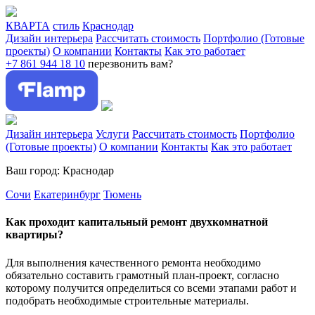
КВАРТА
стиль
Краснодар
Дизайн интерьера
Рассчитать стоимость
Портфолио (Готовые
проекты)
О компании
Контакты
Как это работает
+7 861 944 18 10
перезвонить вам?
Дизайн интерьера
Услуги
Рассчитать стоимость
Портфолио
(Готовые проекты)
О компании
Контакты
Как это работает
Ваш город: Краснодар
Сочи
Екатеринбург
Тюмень
Как проходит капитальный ремонт двухкомнатной
квартиры?
Для выполнения качественного ремонта необходимо
обязательно составить грамотный план-проект, согласно
которому получится определиться со всеми этапами работ и
подобрать необходимые строительные материалы.