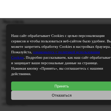
Эко-стиль
Неподдельное чувство близости природы несет заряд
бодрости и позитива. Чистота материалов, простые линии и
Наш сайт обрабатывает Cookies с целью персонализации
формы. Природные естественные цвета. Красиво и
сервисов и чтобы пользоваться веб-сайтом было удобнее. В
невероятно эстетично.
можете запретить обработку Cookies в настройках браузера.
Пожалуйста,
ознакомьтесь с политикой использования
Узнайте стоимость ремонта
Вашей квартиры
Cookies
. Подробно рассказываем, как наш сайт обрабатывае
с учетом работ и всех материалов
и защищает ваши персональные данные на странице.
Нажимая кнопку «Принять», вы соглашаетесь с нашими
Введите площадь квартиры:
действиями.
Рассчитать
Принять
Стоимость ремонта:
₽
Отказаться
Cтоимость отделки при беспроцентной рассрочке на 6
месяцев:
₽/мес.