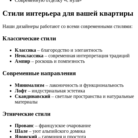
Современную отделку «с нуля»
Стили интерьера для вашей квартиры
Наши дизайнеры работают со всеми современными стилями:
Классические стили
Классика
– благородство и элегантность
Неоклассика
– современная интерпретация традиций
Ампир
– роскошь и помпезность
Современные направления
Минимализм
– лаконичность и функциональность
Лофт
– индустриальная эстетика
Скандинавский
– светлые пространства и натуральные
материалы
Этнические стили
Прованс
– французское очарование
Шале
– уют альпийского домика
Японский
– гармония и простота